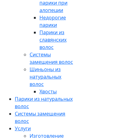
парики при
алопеции
Недорогие
парики
Парики из
славянских
волос
Системы
замещения волос
Шиньоны из
натуральных
волос
Хвосты
Парики из натуральных
волос
Системы замещения
волос
Услуги
Изготовление