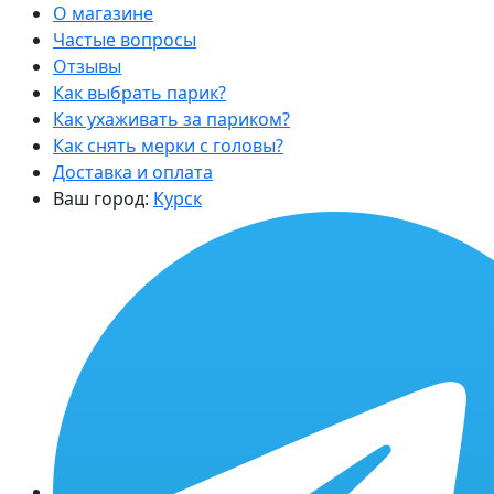
О магазине
Частые вопросы
Отзывы
Как выбрать парик?
Как ухаживать за париком?
Как снять мерки с головы?
Доставка и оплата
Ваш город:
Курск