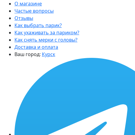
О магазине
Частые вопросы
Отзывы
Как выбрать парик?
Как ухаживать за париком?
Как снять мерки с головы?
Доставка и оплата
Ваш город:
Курск