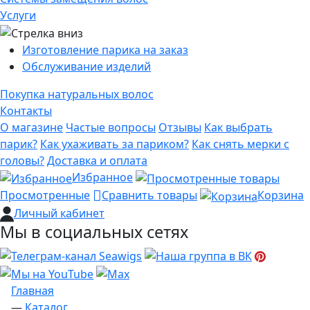
Услуги
Изготовление парика на заказ
Обслуживание изделий
Покупка натуральных волос
Контакты
О магазине
Частые вопросы
Отзывы
Как выбрать
парик?
Как ухаживать за париком?
Как снять мерки с
головы?
Доставка и оплата
Избранное
Просмотренные
Сравнить товары
Корзина
Личный кабинет
Мы в социальных сетях
Главная
—
Каталог