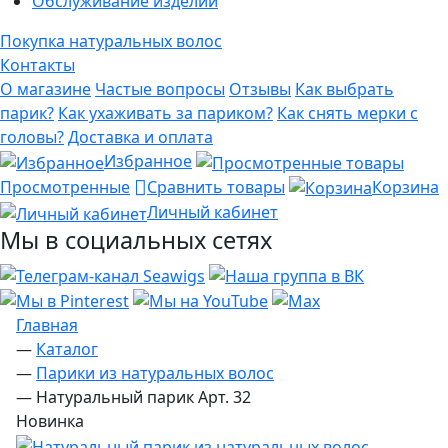
Обслуживание изделий
Покупка натуральных волос
Контакты
О магазине
Частые вопросы
Отзывы
Как выбрать
парик?
Как ухаживать за париком?
Как снять мерки с
головы?
Доставка и оплата
Избранное
Просмотренные
Сравнить товары
Корзина
Личный кабинет
Мы в социальных сетях
Главная
—
Каталог
—
Парики из натуральных волос
—
Натуральный парик Арт. 32
Новинка