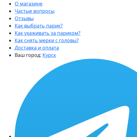
О магазине
Частые вопросы
Отзывы
Как выбрать парик?
Как ухаживать за париком?
Как снять мерки с головы?
Доставка и оплата
Ваш город:
Курск