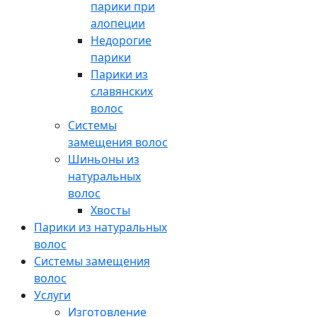
парики при
алопеции
Недорогие
парики
Парики из
славянских
волос
Системы
замещения волос
Шиньоны из
натуральных
волос
Хвосты
Парики из натуральных
волос
Системы замещения
волос
Услуги
Изготовление