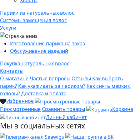
Хвосты
Парики из натуральных волос
Системы замещения волос
Услуги
Изготовление парика на заказ
Обслуживание изделий
Покупка натуральных волос
Контакты
О магазине
Частые вопросы
Отзывы
Как выбрать
парик?
Как ухаживать за париком?
Как снять мерки с
головы?
Доставка и оплата
Избранное
Просмотренные
Сравнить товары
Корзина
Личный кабинет
Мы в социальных сетях